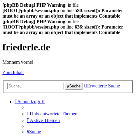
[phpBB Debug] PHP Warning
: in file
[ROOT]/phpbb/session.php
on line
580
:
sizeof(): Parameter
must be an array or an object that implements Countable
[phpBB Debug] PHP Warning
: in file
[ROOT]/phpbb/session.php
on line
636
:
sizeof(): Parameter
must be an array or an object that implements Countable
friederle.de
Monnem vorne!
Zum Inhalt
Erweiterte Suche
Suche
Schnellzugriff
Unbeantwortete Themen
Aktive Themen
Suche