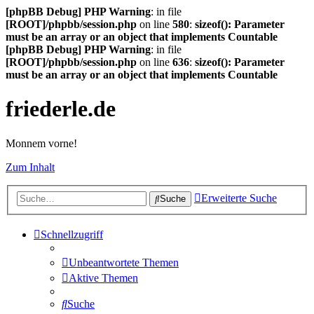
[phpBB Debug] PHP Warning
: in file
[ROOT]/phpbb/session.php
on line
580
:
sizeof(): Parameter
must be an array or an object that implements Countable
[phpBB Debug] PHP Warning
: in file
[ROOT]/phpbb/session.php
on line
636
:
sizeof(): Parameter
must be an array or an object that implements Countable
friederle.de
Monnem vorne!
Zum Inhalt
Erweiterte Suche
Suche
Schnellzugriff
Unbeantwortete Themen
Aktive Themen
Suche