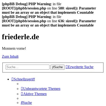
[phpBB Debug] PHP Warning
: in file
[ROOT]/phpbb/session.php
on line
580
:
sizeof(): Parameter
must be an array or an object that implements Countable
[phpBB Debug] PHP Warning
: in file
[ROOT]/phpbb/session.php
on line
636
:
sizeof(): Parameter
must be an array or an object that implements Countable
friederle.de
Monnem vorne!
Zum Inhalt
Erweiterte Suche
Suche
Schnellzugriff
Unbeantwortete Themen
Aktive Themen
Suche