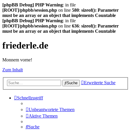
[phpBB Debug] PHP Warning
: in file
[ROOT]/phpbb/session.php
on line
580
:
sizeof(): Parameter
must be an array or an object that implements Countable
[phpBB Debug] PHP Warning
: in file
[ROOT]/phpbb/session.php
on line
636
:
sizeof(): Parameter
must be an array or an object that implements Countable
friederle.de
Monnem vorne!
Zum Inhalt
Erweiterte Suche
Suche
Schnellzugriff
Unbeantwortete Themen
Aktive Themen
Suche