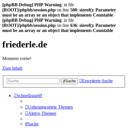
[phpBB Debug] PHP Warning
: in file
[ROOT]/phpbb/session.php
on line
580
:
sizeof(): Parameter
must be an array or an object that implements Countable
[phpBB Debug] PHP Warning
: in file
[ROOT]/phpbb/session.php
on line
636
:
sizeof(): Parameter
must be an array or an object that implements Countable
friederle.de
Monnem vorne!
Zum Inhalt
Erweiterte Suche
Suche
Schnellzugriff
Unbeantwortete Themen
Aktive Themen
Suche