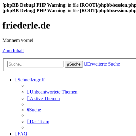
[phpBB Debug] PHP Warning
: in file
[ROOT]/phpbb/session.ph
[phpBB Debug] PHP Warning
: in file
[ROOT]/phpbb/session.ph
friederle.de
Monnem vorne!
Zum Inhalt
Erweiterte Suche
Suche
Schnellzugriff
Unbeantwortete Themen
Aktive Themen
Suche
Das Team
FAQ