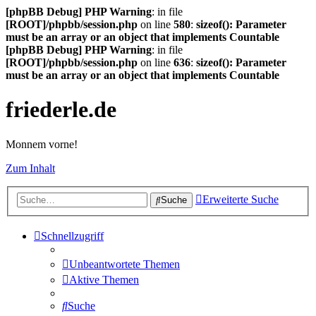
[phpBB Debug] PHP Warning
: in file
[ROOT]/phpbb/session.php
on line
580
:
sizeof(): Parameter
must be an array or an object that implements Countable
[phpBB Debug] PHP Warning
: in file
[ROOT]/phpbb/session.php
on line
636
:
sizeof(): Parameter
must be an array or an object that implements Countable
friederle.de
Monnem vorne!
Zum Inhalt
Erweiterte Suche
Suche
Schnellzugriff
Unbeantwortete Themen
Aktive Themen
Suche