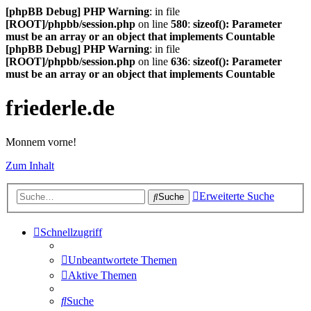
[phpBB Debug] PHP Warning
: in file
[ROOT]/phpbb/session.php
on line
580
:
sizeof(): Parameter
must be an array or an object that implements Countable
[phpBB Debug] PHP Warning
: in file
[ROOT]/phpbb/session.php
on line
636
:
sizeof(): Parameter
must be an array or an object that implements Countable
friederle.de
Monnem vorne!
Zum Inhalt
Erweiterte Suche
Suche
Schnellzugriff
Unbeantwortete Themen
Aktive Themen
Suche