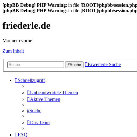
[phpBB Debug] PHP Warning
: in file
[ROOT]/phpbb/session.ph
[phpBB Debug] PHP Warning
: in file
[ROOT]/phpbb/session.ph
friederle.de
Monnem vorne!
Zum Inhalt
Erweiterte Suche
Suche
Schnellzugriff
Unbeantwortete Themen
Aktive Themen
Suche
Das Team
FAQ