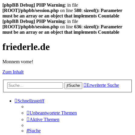
[phpBB Debug] PHP Warning
: in file
[ROOT]/phpbb/session.php
on line
580
:
sizeof(): Parameter
must be an array or an object that implements Countable
[phpBB Debug] PHP Warning
: in file
[ROOT]/phpbb/session.php
on line
636
:
sizeof(): Parameter
must be an array or an object that implements Countable
friederle.de
Monnem vorne!
Zum Inhalt
Erweiterte Suche
Suche
Schnellzugriff
Unbeantwortete Themen
Aktive Themen
Suche