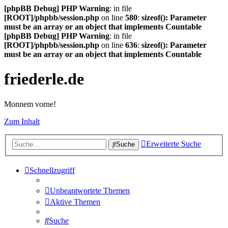
[phpBB Debug] PHP Warning
: in file
[ROOT]/phpbb/session.php
on line
580
:
sizeof(): Parameter
must be an array or an object that implements Countable
[phpBB Debug] PHP Warning
: in file
[ROOT]/phpbb/session.php
on line
636
:
sizeof(): Parameter
must be an array or an object that implements Countable
friederle.de
Monnem vorne!
Zum Inhalt
Erweiterte Suche
Suche
Schnellzugriff
Unbeantwortete Themen
Aktive Themen
Suche