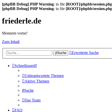
[phpBB Debug] PHP Warning
: in file
[ROOT]/phpbb/session.ph
[phpBB Debug] PHP Warning
: in file
[ROOT]/phpbb/session.ph
friederle.de
Monnem vorne!
Zum Inhalt
Erweiterte Suche
Suche
Schnellzugriff
Unbeantwortete Themen
Aktive Themen
Suche
Das Team
FAQ