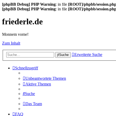
[phpBB Debug] PHP Warning
: in file
[ROOT]/phpbb/session.ph
[phpBB Debug] PHP Warning
: in file
[ROOT]/phpbb/session.ph
friederle.de
Monnem vorne!
Zum Inhalt
Erweiterte Suche
Suche
Schnellzugriff
Unbeantwortete Themen
Aktive Themen
Suche
Das Team
FAQ