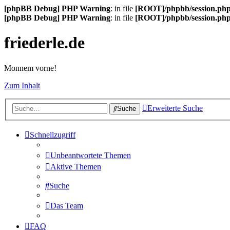
[phpBB Debug] PHP Warning
: in file
[ROOT]/phpbb/session.ph
[phpBB Debug] PHP Warning
: in file
[ROOT]/phpbb/session.ph
friederle.de
Monnem vorne!
Zum Inhalt
Erweiterte Suche
Suche
Schnellzugriff
Unbeantwortete Themen
Aktive Themen
Suche
Das Team
FAQ