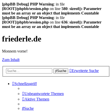
[phpBB Debug] PHP Warning
: in file
[ROOT]/phpbb/session.php
on line
580
:
sizeof(): Parameter
must be an array or an object that implements Countable
[phpBB Debug] PHP Warning
: in file
[ROOT]/phpbb/session.php
on line
636
:
sizeof(): Parameter
must be an array or an object that implements Countable
friederle.de
Monnem vorne!
Zum Inhalt
Erweiterte Suche
Suche
Schnellzugriff
Unbeantwortete Themen
Aktive Themen
Suche