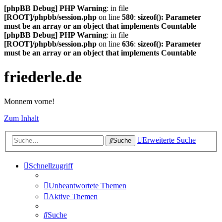
[phpBB Debug] PHP Warning
: in file
[ROOT]/phpbb/session.php
on line
580
:
sizeof(): Parameter
must be an array or an object that implements Countable
[phpBB Debug] PHP Warning
: in file
[ROOT]/phpbb/session.php
on line
636
:
sizeof(): Parameter
must be an array or an object that implements Countable
friederle.de
Monnem vorne!
Zum Inhalt
Erweiterte Suche
Suche
Schnellzugriff
Unbeantwortete Themen
Aktive Themen
Suche