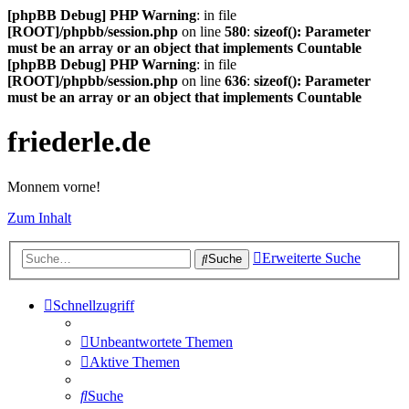
[phpBB Debug] PHP Warning
: in file
[ROOT]/phpbb/session.php
on line
580
:
sizeof(): Parameter
must be an array or an object that implements Countable
[phpBB Debug] PHP Warning
: in file
[ROOT]/phpbb/session.php
on line
636
:
sizeof(): Parameter
must be an array or an object that implements Countable
friederle.de
Monnem vorne!
Zum Inhalt
Erweiterte Suche
Suche
Schnellzugriff
Unbeantwortete Themen
Aktive Themen
Suche