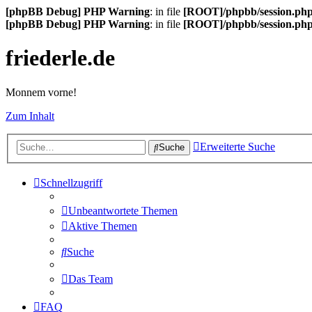
[phpBB Debug] PHP Warning
: in file
[ROOT]/phpbb/session.ph
[phpBB Debug] PHP Warning
: in file
[ROOT]/phpbb/session.ph
friederle.de
Monnem vorne!
Zum Inhalt
Erweiterte Suche
Suche
Schnellzugriff
Unbeantwortete Themen
Aktive Themen
Suche
Das Team
FAQ