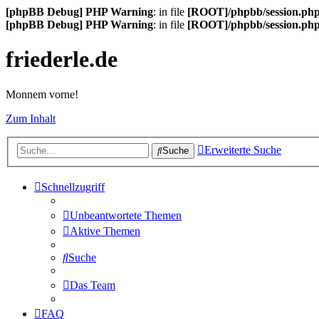
[phpBB Debug] PHP Warning
: in file
[ROOT]/phpbb/session.ph
[phpBB Debug] PHP Warning
: in file
[ROOT]/phpbb/session.ph
friederle.de
Monnem vorne!
Zum Inhalt
Erweiterte Suche
Suche
Schnellzugriff
Unbeantwortete Themen
Aktive Themen
Suche
Das Team
FAQ