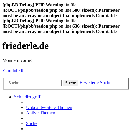
[phpBB Debug] PHP Warning
: in file
[ROOT]/phpbb/session.php
on line
580
:
sizeof(): Parameter
must be an array or an object that implements Countable
[phpBB Debug] PHP Warning
: in file
[ROOT]/phpbb/session.php
on line
636
:
sizeof(): Parameter
must be an array or an object that implements Countable
friederle.de
Monnem vorne!
Zum Inhalt
Erweiterte Suche
Suche
Schnellzugriff
Unbeantwortete Themen
Aktive Themen
Suche