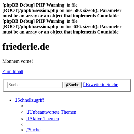
[phpBB Debug] PHP Warning
: in file
[ROOT]/phpbb/session.php
on line
580
:
sizeof(): Parameter
must be an array or an object that implements Countable
[phpBB Debug] PHP Warning
: in file
[ROOT]/phpbb/session.php
on line
636
:
sizeof(): Parameter
must be an array or an object that implements Countable
friederle.de
Monnem vorne!
Zum Inhalt
Erweiterte Suche
Suche
Schnellzugriff
Unbeantwortete Themen
Aktive Themen
Suche