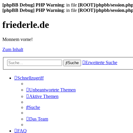
[phpBB Debug] PHP Warning
: in file
[ROOT]/phpbb/session.ph
[phpBB Debug] PHP Warning
: in file
[ROOT]/phpbb/session.ph
friederle.de
Monnem vorne!
Zum Inhalt
Erweiterte Suche
Suche
Schnellzugriff
Unbeantwortete Themen
Aktive Themen
Suche
Das Team
FAQ