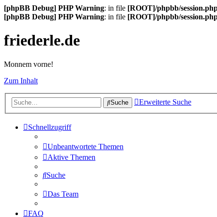
[phpBB Debug] PHP Warning
: in file
[ROOT]/phpbb/session.ph
[phpBB Debug] PHP Warning
: in file
[ROOT]/phpbb/session.ph
friederle.de
Monnem vorne!
Zum Inhalt
Erweiterte Suche
Suche
Schnellzugriff
Unbeantwortete Themen
Aktive Themen
Suche
Das Team
FAQ