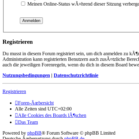
Meinen Online-Status wÃ¤hrend dieser Sitzung verberg
Registrieren
Du musst in diesem Forum registriert sein, um dich anmelden zu kÃ¶n
Administration kann registrierten Benutzern auch zusÃ¤tzliche Berec
auch die jeweiligen Forenregeln, wenn du dich in diesem Board bewe
Nutzungsbedingungen
|
Datenschutzrichtlinie
Registrieren
Foren-Ãœbersicht
Alle Zeiten sind
UTC+02:00
Alle Cookies des Boards lÃ¶schen
Das Team
Powered by
phpBB
® Forum Software © phpBB Limited
Deutsche Ãœbersetzung durch
phpBB.de