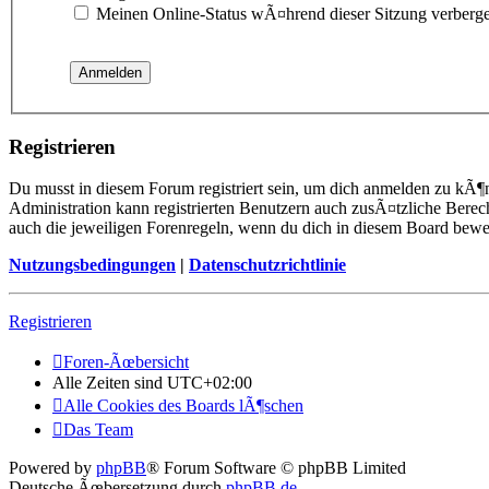
Meinen Online-Status wÃ¤hrend dieser Sitzung verberg
Registrieren
Du musst in diesem Forum registriert sein, um dich anmelden zu kÃ¶n
Administration kann registrierten Benutzern auch zusÃ¤tzliche Berec
auch die jeweiligen Forenregeln, wenn du dich in diesem Board bewe
Nutzungsbedingungen
|
Datenschutzrichtlinie
Registrieren
Foren-Ãœbersicht
Alle Zeiten sind
UTC+02:00
Alle Cookies des Boards lÃ¶schen
Das Team
Powered by
phpBB
® Forum Software © phpBB Limited
Deutsche Ãœbersetzung durch
phpBB.de