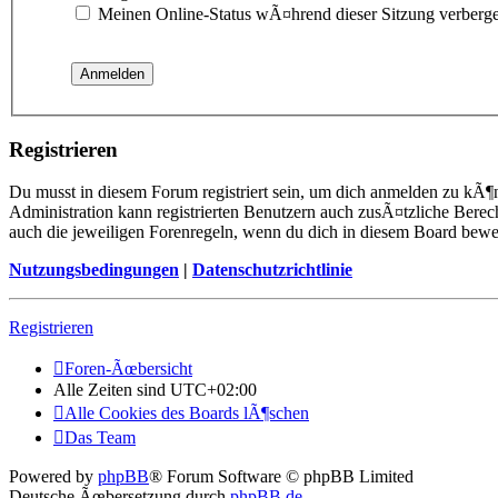
Meinen Online-Status wÃ¤hrend dieser Sitzung verberg
Registrieren
Du musst in diesem Forum registriert sein, um dich anmelden zu kÃ¶n
Administration kann registrierten Benutzern auch zusÃ¤tzliche Berec
auch die jeweiligen Forenregeln, wenn du dich in diesem Board bewe
Nutzungsbedingungen
|
Datenschutzrichtlinie
Registrieren
Foren-Ãœbersicht
Alle Zeiten sind
UTC+02:00
Alle Cookies des Boards lÃ¶schen
Das Team
Powered by
phpBB
® Forum Software © phpBB Limited
Deutsche Ãœbersetzung durch
phpBB.de