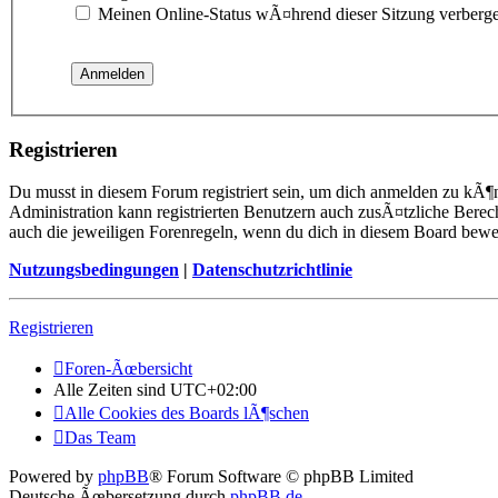
Meinen Online-Status wÃ¤hrend dieser Sitzung verberg
Registrieren
Du musst in diesem Forum registriert sein, um dich anmelden zu kÃ¶n
Administration kann registrierten Benutzern auch zusÃ¤tzliche Berec
auch die jeweiligen Forenregeln, wenn du dich in diesem Board bewe
Nutzungsbedingungen
|
Datenschutzrichtlinie
Registrieren
Foren-Ãœbersicht
Alle Zeiten sind
UTC+02:00
Alle Cookies des Boards lÃ¶schen
Das Team
Powered by
phpBB
® Forum Software © phpBB Limited
Deutsche Ãœbersetzung durch
phpBB.de