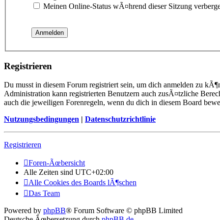
Meinen Online-Status wÃ¤hrend dieser Sitzung verberg
Registrieren
Du musst in diesem Forum registriert sein, um dich anmelden zu kÃ¶n
Administration kann registrierten Benutzern auch zusÃ¤tzliche Berec
auch die jeweiligen Forenregeln, wenn du dich in diesem Board bewe
Nutzungsbedingungen
|
Datenschutzrichtlinie
Registrieren
Foren-Ãœbersicht
Alle Zeiten sind
UTC+02:00
Alle Cookies des Boards lÃ¶schen
Das Team
Powered by
phpBB
® Forum Software © phpBB Limited
Deutsche Ãœbersetzung durch
phpBB.de