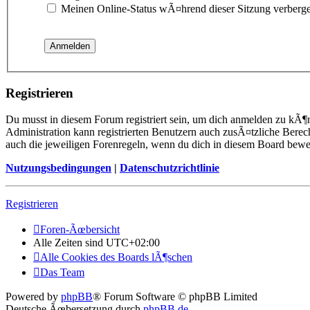
Meinen Online-Status wÃ¤hrend dieser Sitzung verberg
Registrieren
Du musst in diesem Forum registriert sein, um dich anmelden zu kÃ¶n
Administration kann registrierten Benutzern auch zusÃ¤tzliche Berec
auch die jeweiligen Forenregeln, wenn du dich in diesem Board bewe
Nutzungsbedingungen
|
Datenschutzrichtlinie
Registrieren
Foren-Ãœbersicht
Alle Zeiten sind
UTC+02:00
Alle Cookies des Boards lÃ¶schen
Das Team
Powered by
phpBB
® Forum Software © phpBB Limited
Deutsche Ãœbersetzung durch
phpBB.de