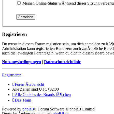
Meinen Online-Status wÃ¤hrend dieser Sitzung verberg
Registrieren
Du musst in diesem Forum registriert sein, um dich anmelden zu kÃ¶n
Administration kann registrierten Benutzern auch zusÃ¤tzliche Berec
auch die jeweiligen Forenregeln, wenn du dich in diesem Board bewe
Nutzungsbedingungen
|
Datenschutzrichtlinie
Registrieren
Foren-Ãœbersicht
Alle Zeiten sind
UTC+02:00
Alle Cookies des Boards lÃ¶schen
Das Team
Powered by
phpBB
® Forum Software © phpBB Limited
Deutsche Ãœbersetzung durch
phpBB.de