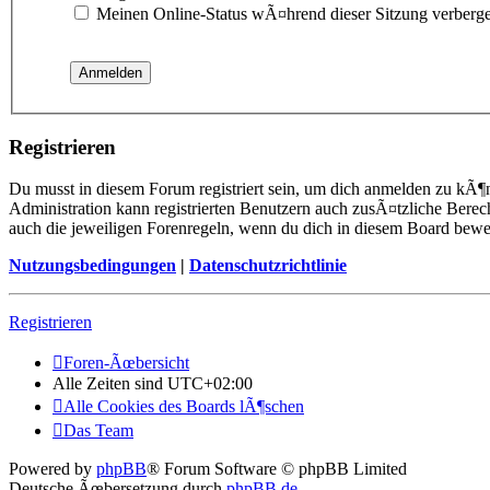
Meinen Online-Status wÃ¤hrend dieser Sitzung verberg
Registrieren
Du musst in diesem Forum registriert sein, um dich anmelden zu kÃ¶n
Administration kann registrierten Benutzern auch zusÃ¤tzliche Berec
auch die jeweiligen Forenregeln, wenn du dich in diesem Board bewe
Nutzungsbedingungen
|
Datenschutzrichtlinie
Registrieren
Foren-Ãœbersicht
Alle Zeiten sind
UTC+02:00
Alle Cookies des Boards lÃ¶schen
Das Team
Powered by
phpBB
® Forum Software © phpBB Limited
Deutsche Ãœbersetzung durch
phpBB.de