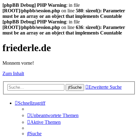
[phpBB Debug] PHP Warning
: in file
[ROOT]/phpbb/session.php
on line
580
:
sizeof(): Parameter
must be an array or an object that implements Countable
[phpBB Debug] PHP Warning
: in file
[ROOT]/phpbb/session.php
on line
636
:
sizeof(): Parameter
must be an array or an object that implements Countable
friederle.de
Monnem vorne!
Zum Inhalt
Erweiterte Suche
Suche
Schnellzugriff
Unbeantwortete Themen
Aktive Themen
Suche