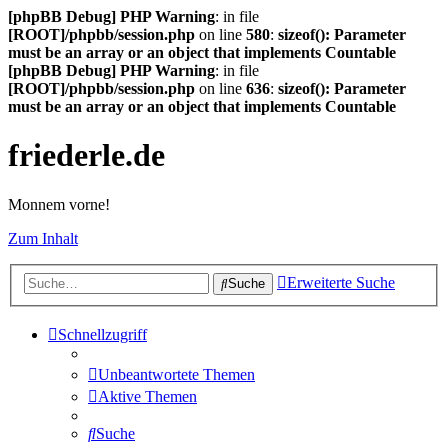
[phpBB Debug] PHP Warning
: in file
[ROOT]/phpbb/session.php
on line
580
:
sizeof(): Parameter
must be an array or an object that implements Countable
[phpBB Debug] PHP Warning
: in file
[ROOT]/phpbb/session.php
on line
636
:
sizeof(): Parameter
must be an array or an object that implements Countable
friederle.de
Monnem vorne!
Zum Inhalt
Erweiterte Suche
Suche
Schnellzugriff
Unbeantwortete Themen
Aktive Themen
Suche