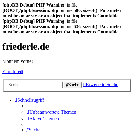
[phpBB Debug] PHP Warning
: in file
[ROOT]/phpbb/session.php
on line
580
:
sizeof(): Parameter
must be an array or an object that implements Countable
[phpBB Debug] PHP Warning
: in file
[ROOT]/phpbb/session.php
on line
636
:
sizeof(): Parameter
must be an array or an object that implements Countable
friederle.de
Monnem vorne!
Zum Inhalt
Erweiterte Suche
Suche
Schnellzugriff
Unbeantwortete Themen
Aktive Themen
Suche