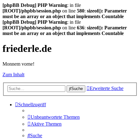
[phpBB Debug] PHP Warning
: in file
[ROOT]/phpbb/session.php
on line
580
:
sizeof(): Parameter
must be an array or an object that implements Countable
[phpBB Debug] PHP Warning
: in file
[ROOT]/phpbb/session.php
on line
636
:
sizeof(): Parameter
must be an array or an object that implements Countable
friederle.de
Monnem vorne!
Zum Inhalt
Erweiterte Suche
Suche
Schnellzugriff
Unbeantwortete Themen
Aktive Themen
Suche