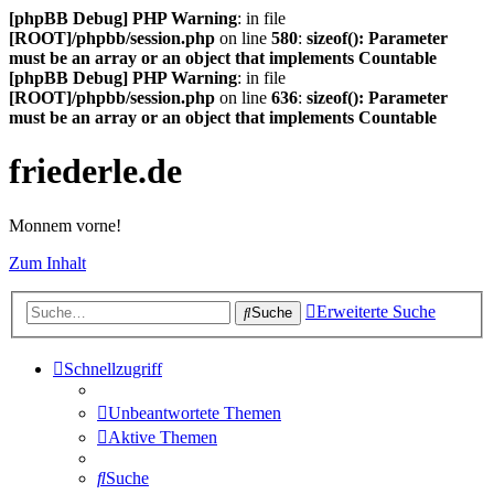
[phpBB Debug] PHP Warning
: in file
[ROOT]/phpbb/session.php
on line
580
:
sizeof(): Parameter
must be an array or an object that implements Countable
[phpBB Debug] PHP Warning
: in file
[ROOT]/phpbb/session.php
on line
636
:
sizeof(): Parameter
must be an array or an object that implements Countable
friederle.de
Monnem vorne!
Zum Inhalt
Erweiterte Suche
Suche
Schnellzugriff
Unbeantwortete Themen
Aktive Themen
Suche