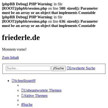
[phpBB Debug] PHP Warning
: in file
[ROOT]/phpbb/session.php
on line
580
:
sizeof(): Parameter
must be an array or an object that implements Countable
[phpBB Debug] PHP Warning
: in file
[ROOT]/phpbb/session.php
on line
636
:
sizeof(): Parameter
must be an array or an object that implements Countable
friederle.de
Monnem vorne!
Zum Inhalt
Erweiterte Suche
Suche
Schnellzugriff
Unbeantwortete Themen
Aktive Themen
Suche