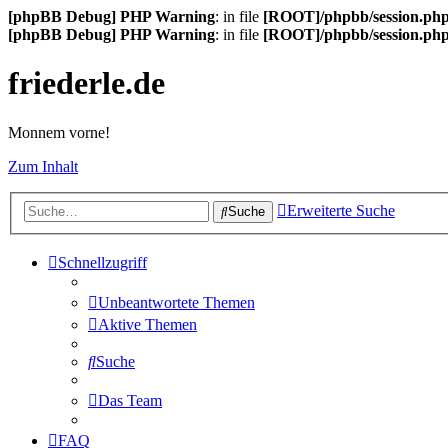
[phpBB Debug] PHP Warning
: in file
[ROOT]/phpbb/session.ph
[phpBB Debug] PHP Warning
: in file
[ROOT]/phpbb/session.ph
friederle.de
Monnem vorne!
Zum Inhalt
Erweiterte Suche
Suche
Schnellzugriff
Unbeantwortete Themen
Aktive Themen
Suche
Das Team
FAQ