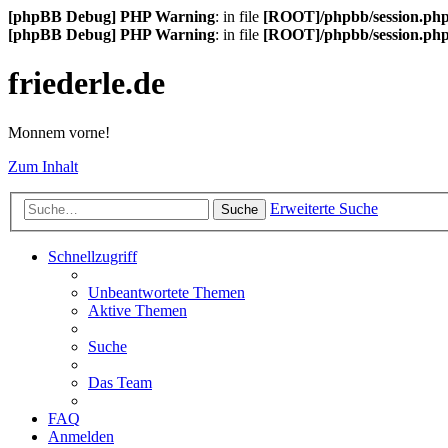
[phpBB Debug] PHP Warning
: in file
[ROOT]/phpbb/session.ph
[phpBB Debug] PHP Warning
: in file
[ROOT]/phpbb/session.ph
friederle.de
Monnem vorne!
Zum Inhalt
Erweiterte Suche
Suche
Schnellzugriff
Unbeantwortete Themen
Aktive Themen
Suche
Das Team
FAQ
Anmelden