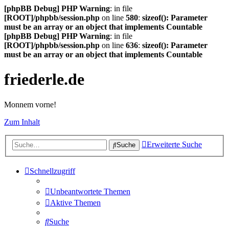
[phpBB Debug] PHP Warning
: in file
[ROOT]/phpbb/session.php
on line
580
:
sizeof(): Parameter
must be an array or an object that implements Countable
[phpBB Debug] PHP Warning
: in file
[ROOT]/phpbb/session.php
on line
636
:
sizeof(): Parameter
must be an array or an object that implements Countable
friederle.de
Monnem vorne!
Zum Inhalt
Erweiterte Suche
Suche
Schnellzugriff
Unbeantwortete Themen
Aktive Themen
Suche