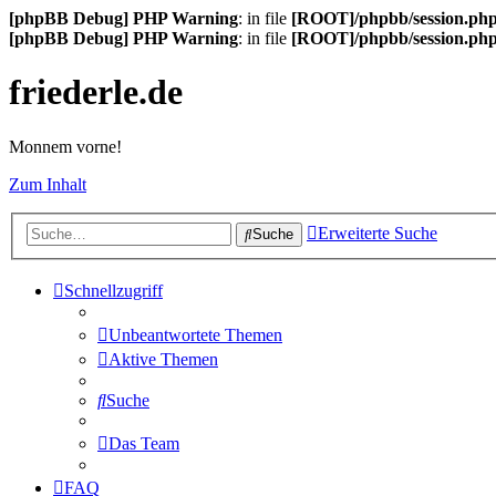
[phpBB Debug] PHP Warning
: in file
[ROOT]/phpbb/session.ph
[phpBB Debug] PHP Warning
: in file
[ROOT]/phpbb/session.ph
friederle.de
Monnem vorne!
Zum Inhalt
Erweiterte Suche
Suche
Schnellzugriff
Unbeantwortete Themen
Aktive Themen
Suche
Das Team
FAQ