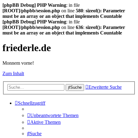
[phpBB Debug] PHP Warning
: in file
[ROOT]/phpbb/session.php
on line
580
:
sizeof(): Parameter
must be an array or an object that implements Countable
[phpBB Debug] PHP Warning
: in file
[ROOT]/phpbb/session.php
on line
636
:
sizeof(): Parameter
must be an array or an object that implements Countable
friederle.de
Monnem vorne!
Zum Inhalt
Erweiterte Suche
Suche
Schnellzugriff
Unbeantwortete Themen
Aktive Themen
Suche