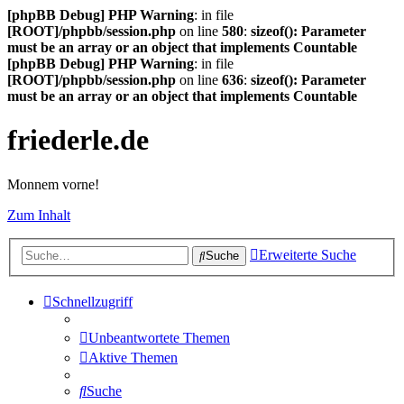
[phpBB Debug] PHP Warning
: in file
[ROOT]/phpbb/session.php
on line
580
:
sizeof(): Parameter
must be an array or an object that implements Countable
[phpBB Debug] PHP Warning
: in file
[ROOT]/phpbb/session.php
on line
636
:
sizeof(): Parameter
must be an array or an object that implements Countable
friederle.de
Monnem vorne!
Zum Inhalt
Erweiterte Suche
Suche
Schnellzugriff
Unbeantwortete Themen
Aktive Themen
Suche