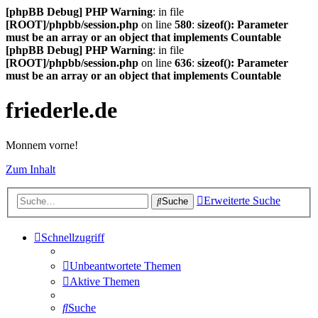
[phpBB Debug] PHP Warning
: in file
[ROOT]/phpbb/session.php
on line
580
:
sizeof(): Parameter
must be an array or an object that implements Countable
[phpBB Debug] PHP Warning
: in file
[ROOT]/phpbb/session.php
on line
636
:
sizeof(): Parameter
must be an array or an object that implements Countable
friederle.de
Monnem vorne!
Zum Inhalt
Erweiterte Suche
Suche
Schnellzugriff
Unbeantwortete Themen
Aktive Themen
Suche