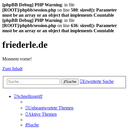
[phpBB Debug] PHP Warning
: in file
[ROOT]/phpbb/session.php
on line
580
:
sizeof(): Parameter
must be an array or an object that implements Countable
[phpBB Debug] PHP Warning
: in file
[ROOT]/phpbb/session.php
on line
636
:
sizeof(): Parameter
must be an array or an object that implements Countable
friederle.de
Monnem vorne!
Zum Inhalt
Erweiterte Suche
Suche
Schnellzugriff
Unbeantwortete Themen
Aktive Themen
Suche