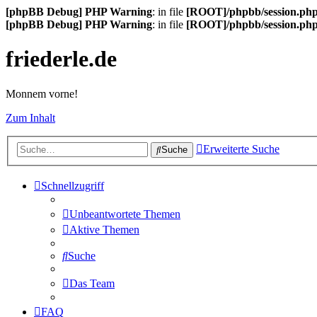
[phpBB Debug] PHP Warning
: in file
[ROOT]/phpbb/session.ph
[phpBB Debug] PHP Warning
: in file
[ROOT]/phpbb/session.ph
friederle.de
Monnem vorne!
Zum Inhalt
Erweiterte Suche
Suche
Schnellzugriff
Unbeantwortete Themen
Aktive Themen
Suche
Das Team
FAQ