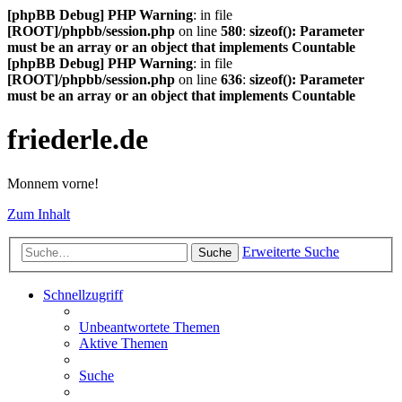
[phpBB Debug] PHP Warning
: in file
[ROOT]/phpbb/session.php
on line
580
:
sizeof(): Parameter
must be an array or an object that implements Countable
[phpBB Debug] PHP Warning
: in file
[ROOT]/phpbb/session.php
on line
636
:
sizeof(): Parameter
must be an array or an object that implements Countable
friederle.de
Monnem vorne!
Zum Inhalt
Erweiterte Suche
Suche
Schnellzugriff
Unbeantwortete Themen
Aktive Themen
Suche