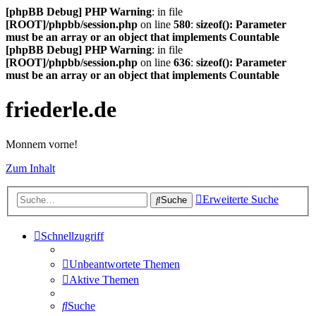
[phpBB Debug] PHP Warning
: in file
[ROOT]/phpbb/session.php
on line
580
:
sizeof(): Parameter
must be an array or an object that implements Countable
[phpBB Debug] PHP Warning
: in file
[ROOT]/phpbb/session.php
on line
636
:
sizeof(): Parameter
must be an array or an object that implements Countable
friederle.de
Monnem vorne!
Zum Inhalt
Erweiterte Suche
Suche
Schnellzugriff
Unbeantwortete Themen
Aktive Themen
Suche