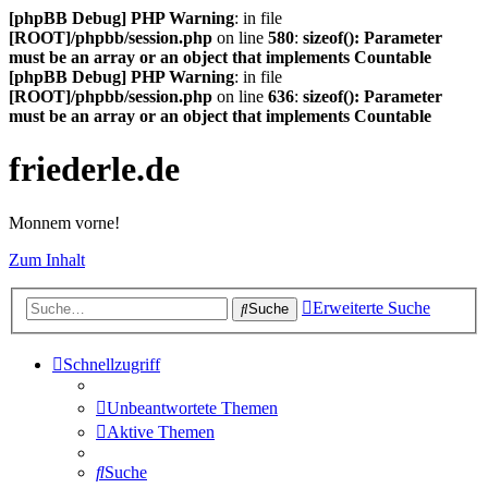
[phpBB Debug] PHP Warning
: in file
[ROOT]/phpbb/session.php
on line
580
:
sizeof(): Parameter
must be an array or an object that implements Countable
[phpBB Debug] PHP Warning
: in file
[ROOT]/phpbb/session.php
on line
636
:
sizeof(): Parameter
must be an array or an object that implements Countable
friederle.de
Monnem vorne!
Zum Inhalt
Erweiterte Suche
Suche
Schnellzugriff
Unbeantwortete Themen
Aktive Themen
Suche