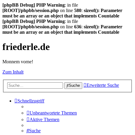
[phpBB Debug] PHP Warning
: in file
[ROOT]/phpbb/session.php
on line
580
:
sizeof(): Parameter
must be an array or an object that implements Countable
[phpBB Debug] PHP Warning
: in file
[ROOT]/phpbb/session.php
on line
636
:
sizeof(): Parameter
must be an array or an object that implements Countable
friederle.de
Monnem vorne!
Zum Inhalt
Erweiterte Suche
Suche
Schnellzugriff
Unbeantwortete Themen
Aktive Themen
Suche